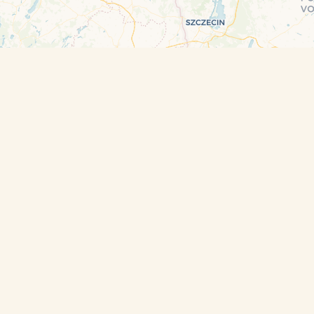
Leaflet
| ©
OpenStreetMap
contributors and ©
CARTO