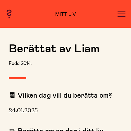
MITT LIV
Berättat av Liam
Född 2014.
📆 Vilken dag vill du berätta om?
24.01.2025
✏️ Berätta om en dag i ditt liv