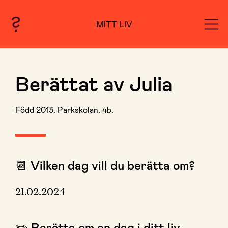
MITT LIV
Berättat av Julia
Född 2013. Parkskolan. 4b.
📆 Vilken dag vill du berätta om?
21.02.2024
✏️ Berätta om en dag i ditt liv