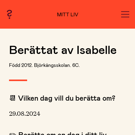
MITT LIV
Berättat av Isabelle
Född 2012. Björkängsskolan. 6C.
📆 Vilken dag vill du berätta om?
29.08.2024
✏️ Berätta om en dag i ditt liv