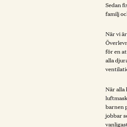
Sedan fix
familj oc
När vi är
Överlevna
för en a
alla dju
ventilat
När alla
luftmask
barnen p
jobbar 
vanligas