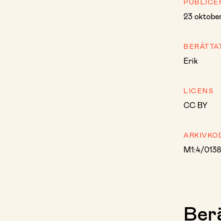
PUBLICE
23 oktobe
BERÄTTA
Erik
LICENS
CC BY
ARKIVKO
M1:4/013
Berä