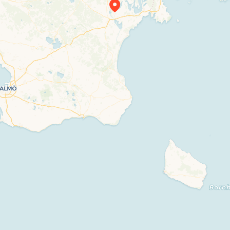
Travelers’ Map is loading…
If you see this after your page is loaded completely, leafletJS files are missing.