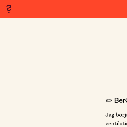
✏️ Berä
Jag börj
ventilat