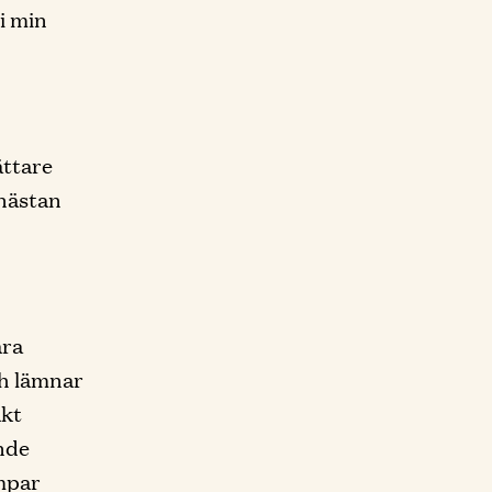
 i min
ättare
 nästan
åra
ch lämnar
äkt
nde
umpar