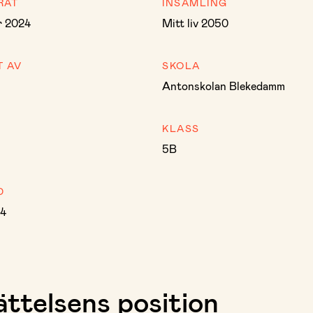
RAT
INSAMLING
r 2024
Mitt liv 2050
T AV
SKOLA
Antonskolan Blekedamm
KLASS
5B
D
84
ttelsens position