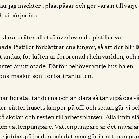
ar jag insekter i plastpåsar och ger varsin till varje
h vi börjar äta.
 klara så äter alla två överlevnads-pistiller var.
ds-Pistiller förbättrar ens lungor, så att det blir l
tt andas, för luften är förorenad i hela världen, och
rarter är utrotade. Därför behöver varje hus ha en
ions-maskin som förbättrar luften.
 har borstat tänderna och är klara så tar vi på oss v
er, sätter husets lampor på off, och sedan går vi o
å skolan och resten till arbetsplatsen. Alla i min sl
som vattenpumpare. Vattenpumpare är det nuvara
te jobbet på jorden och det man gör är att man p