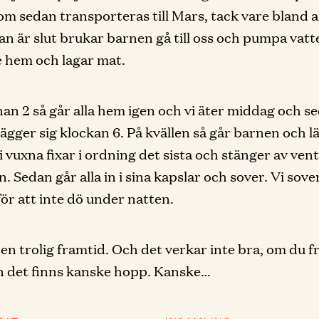
om sedan transporteras till Mars, tack vare bland a
an är slut brukar barnen gå till oss och pumpa vatte
e hem och lagar mat.
nan 2 så går alla hem igen och vi äter middag och s
 lägger sig klockan 6. På kvällen så går barnen och l
 vuxna fixar i ordning det sista och stänger av vent
 Sedan går alla in i sina kapslar och sover. Vi sover
för att inte dö under natten.
 en trolig framtid. Och det verkar inte bra, om du f
n det finns kanske hopp. Kanske…