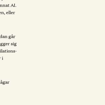
nnat AI.
n, eller
edan går
ägger sig
ilations-
 i
rågar