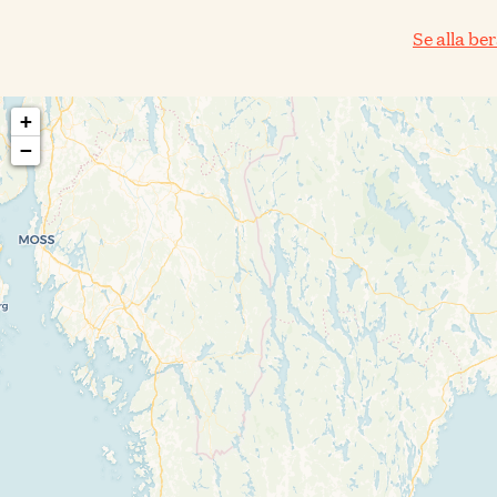
Se alla be
+
−