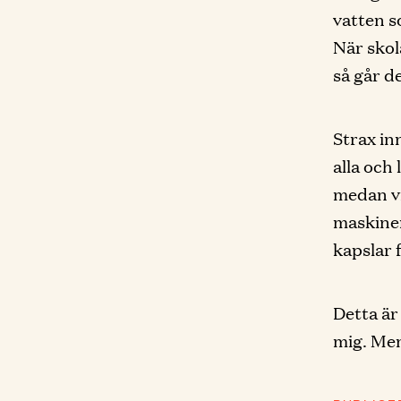
vatten s
När skol
så går d
Strax in
alla och
medan vi
maskinen.
kapslar 
Detta är
mig. Me