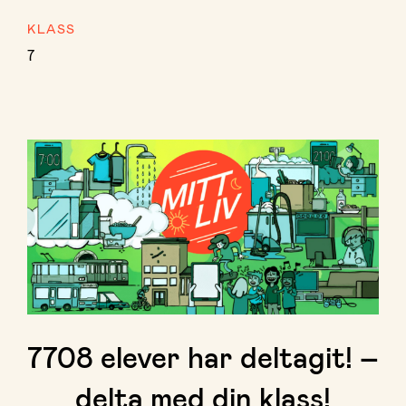
KLASS
7
7708
elever har deltagit! –
delta med din klass!