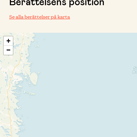
Berättelsens position
Se alla berättelser på karta
+
−