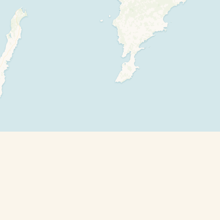
Leaflet
| ©
OpenStreetMap
contributors and ©
CARTO