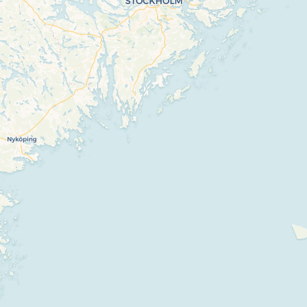
If you see this after your page is loaded
completely, leafletJS files are missing.