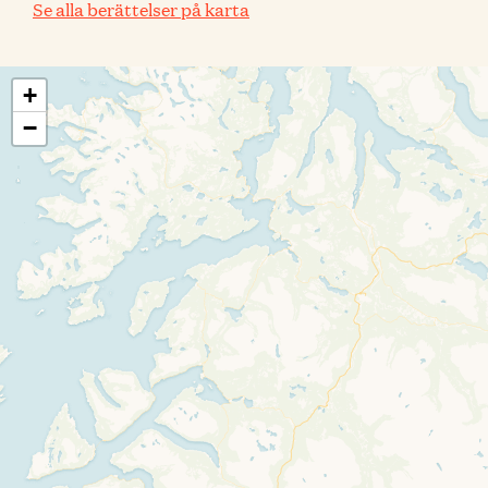
Se alla berättelser på karta
+
−