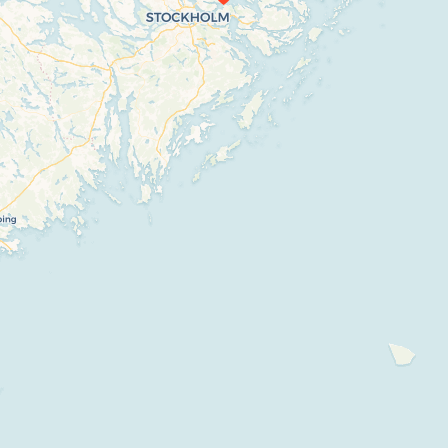
If you see this after your page is loaded
completely, leafletJS files are missing.